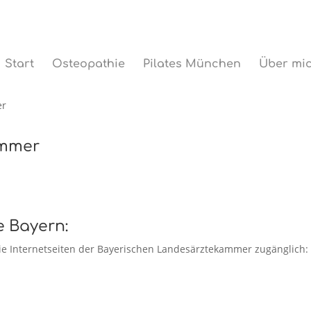
Start
Osteopathie
Pilates München
Über mi
er
ammer
e Bayern:
die Internetseiten der Bayerischen Landesärztekammer zugänglich