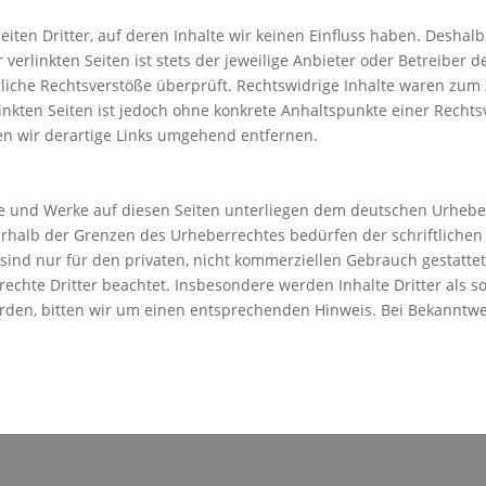
iten Dritter, auf deren Inhalte wir keinen Einfluss haben. Deshal
erlinkten Seiten ist stets der jeweilige Anbieter oder Betreiber de
iche Rechtsverstöße überprüft. Rechtswidrige Inhalte waren zum 
linkten Seiten ist jedoch ohne konkrete Anhaltspunkte einer Rechts
n wir derartige Links umgehend entfernen.
lte und Werke auf diesen Seiten unterliegen dem deutschen Urheberr
rhalb der Grenzen des Urheberrechtes bedürfen der schriftlichen
sind nur für den privaten, nicht kommerziellen Gebrauch gestattet.
echte Dritter beachtet. Insbesondere werden Inhalte Dritter als s
den, bitten wir um einen entsprechenden Hinweis. Bei Bekanntw