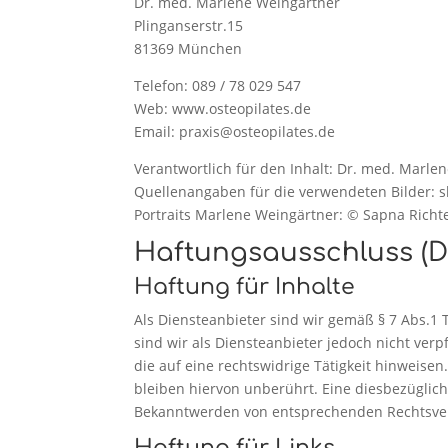
Dr. med. Marlene Weingärtner
Plinganserstr.15
81369 München
Telefon: 089 / 78 029 547
Web: www.osteopilates.de
Email: praxis@osteopilates.de
Verantwortlich für den Inhalt: Dr. med. Marle
Quellenangaben für die verwendeten Bilder: s
Portraits Marlene Weingärtner: © Sapna Rich
Haftungsausschluss (D
Haftung für Inhalte
Als Diensteanbieter sind wir gemäß § 7 Abs.1 
sind wir als Diensteanbieter jedoch nicht ve
die auf eine rechtswidrige Tätigkeit hinweis
bleiben hiervon unberührt. Eine diesbezüglich
Bekanntwerden von entsprechenden Rechtsver
Haftung für Links